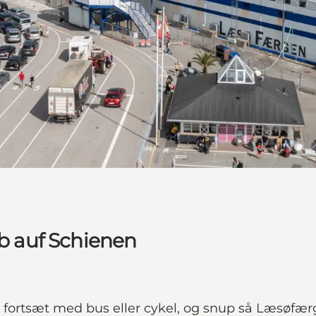
ub auf Schienen
org, fortsæt med bus eller cykel, og snup så Læsøfæ