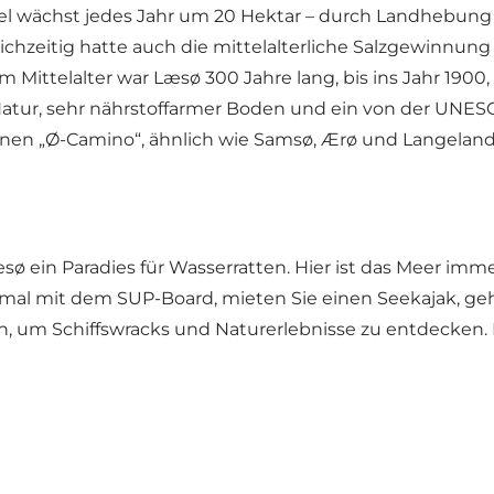
Insel wächst jedes Jahr um 20 Hektar – durch Landhebu
eichzeitig hatte auch die mittelalterliche Salzgewinnu
ittelalter war Læsø 300 Jahre lang, bis ins Jahr 1900, 
e Natur, sehr nährstoffarmer Boden und ein von der UNE
nen „Ø-Camino“, ähnlich wie Samsø, Ærø und Langeland
 ein Paradies für Wasserratten. Hier ist das Meer immer 
nmal mit dem SUP-Board, mieten Sie einen Seekajak, geh
n, um Schiffswracks und Naturerlebnisse zu entdecken. L