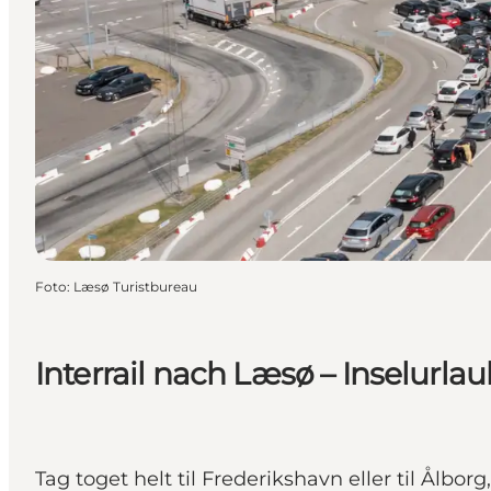
Foto
:
Læsø Turistbureau
Interrail nach Læsø – Inselurla
Tag toget helt til Frederikshavn eller til Ålb