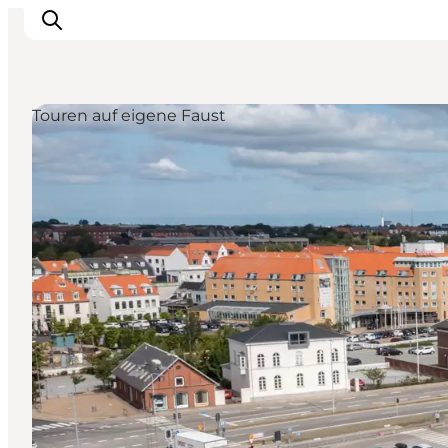
Touren auf eigene Faust
Erlebnisse
Reiseplanung
Destinationen
Guides
Veranstaltungen
Für Kinder