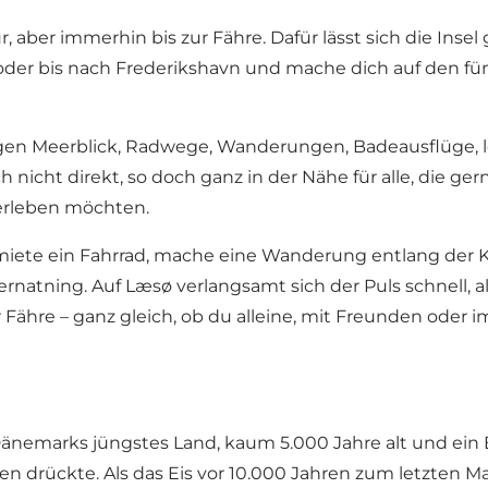
, aber immerhin bis zur Fähre. Dafür lässt sich die Insel 
er bis nach Frederikshavn und mache dich auf den fün
en Meerblick, Radwege, Wanderungen, Badeausflüge, l
icht direkt, so doch ganz in der Nähe für alle, die gern
erleben möchten.
miete ein Fahrrad, mache eine Wanderung entlang der Kü
rnatning. Auf Læsø verlangsamt sich der Puls schnell, al
 Fähre – ganz gleich, ob du alleine, mit Freunden oder
Dänemarks jüngstes Land, kaum 5.000 Jahre alt und ein Er
en drückte. Als das Eis vor 10.000 Jahren zum letzten 