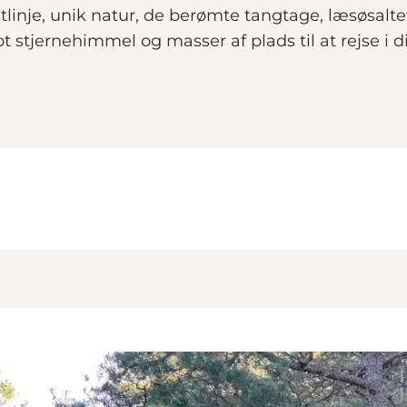
linje, unik natur, de berømte tangtage, læsøsalte
ot stjernehimmel og masser af plads til at rejse i 