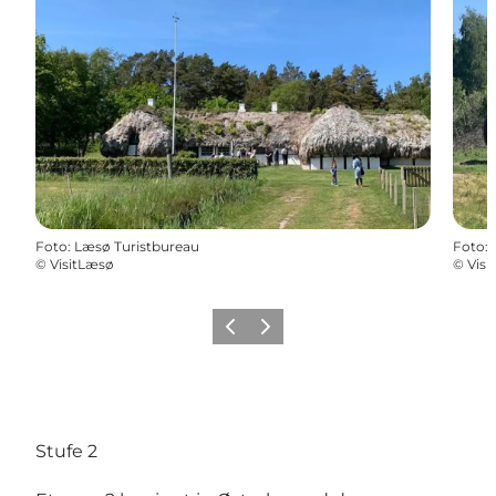
Foto
:
Læsø Turistbureau
Foto
:
©
VisitLæsø
©
Visi
Zurück
Weiter
Stufe 2