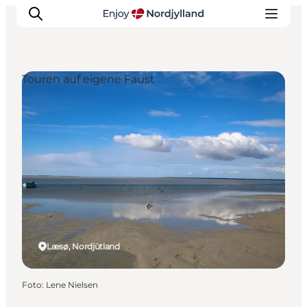
Touren auf eigene Faust
Erlebnisse
Reiseplanung
Destinationen
Guides
Veranstaltungen
Für Kinder
Læsø, Nordjütland
Foto
:
Lene Nielsen