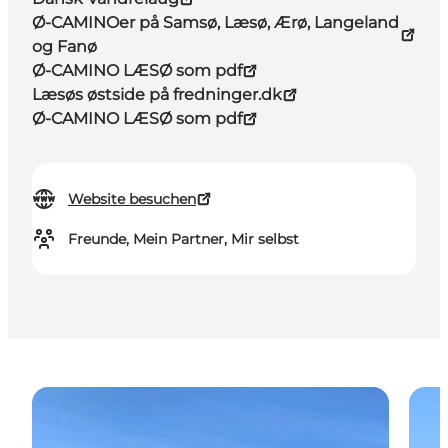
Ø-CAMINOer på Samsø, Læsø, Ærø, Langeland
og Fanø
Ø-CAMINO LÆSØ som pdf
Læsøs østside på fredninger.dk
Ø-CAMINO LÆSØ som pdf
Website besuchen
Freunde, Mein Partner, Mir selbst