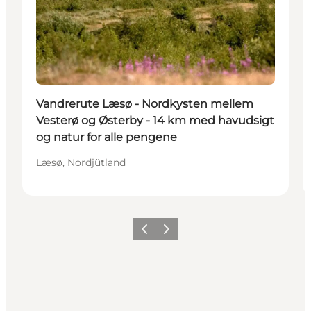
Vandrerute Læsø - Nordkysten mellem
Vesterø og Østerby - 14 km med havudsigt
og natur for alle pengene
Læsø, Nordjütland
Zurück
Weiter