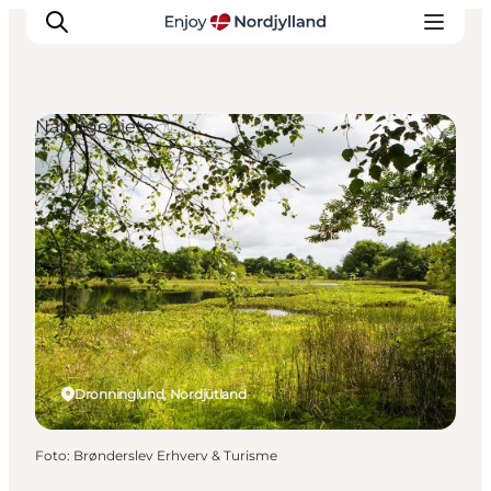
Naturgebiete
Erlebnisse
Reiseplanung
Destinationen
Guides
Veranstaltungen
Für Kinder
Dronninglund, Nordjütland
Foto
:
Brønderslev Erhverv & Turisme