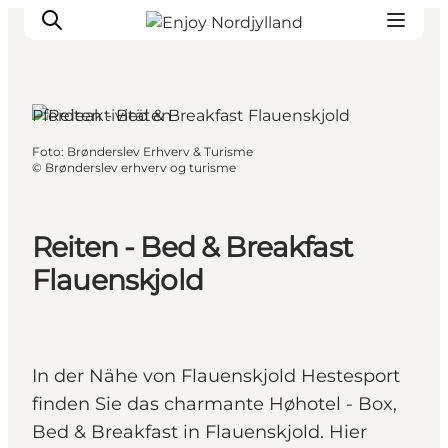
Dronninglund, Nordjütland
Pferdeaktivitäten
Foto
:
Brønderslev Erhverv & Turisme
Erlebnisse
©
Brønderslev erhverv og turisme
Reiseplanung
Destinationen
Reiten - Bed & Breakfast
Guides
Flauenskjold
Veranstaltungen
Für Kinder
In der Nähe von Flauenskjold Hestesport
finden Sie das charmante Høhotel - Box,
Bed & Breakfast in Flauenskjold. Hier