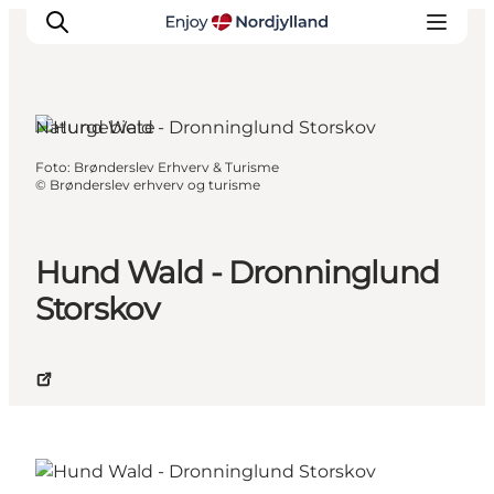
Naturgebiete
Foto
:
Brønderslev Erhverv & Turisme
Erlebnisse
©
Brønderslev erhverv og turisme
Reiseplanung
Destinationen
Hund Wald - Dronninglund
Guides
Storskov
Veranstaltungen
Für Kinder