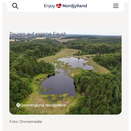
Touren auf eigene Faust
Erlebnisse
Reiseplanung
Destinationen
Guides
Veranstaltungen
Für Kinder
Dronninglund, Nordjütland
Foto
:
Dronemedie