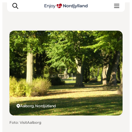
Parks & Gärten
Erlebnisse
Reiseplanung
Destinationen
Guides
Veranstaltungen
Für Kinder
Aalborg, Nordjütland
Foto
:
VisitAalborg