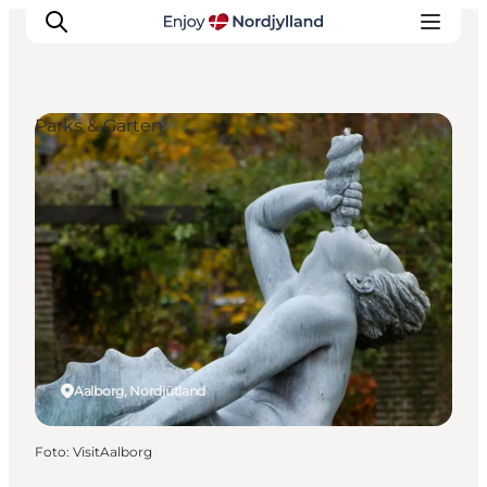
Parks & Gärten
Erlebnisse
Reiseplanung
Destinationen
Guides
Veranstaltungen
Für Kinder
Aalborg, Nordjütland
Foto
:
VisitAalborg