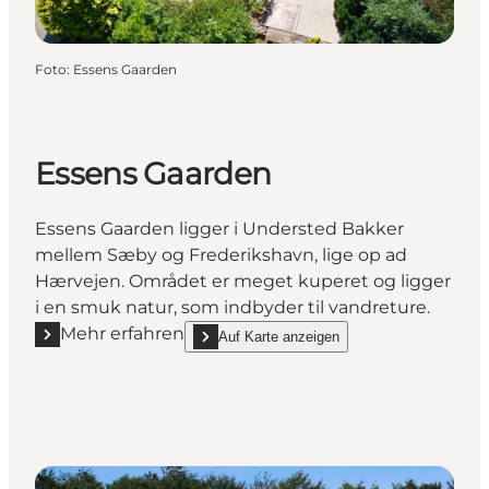
Foto
:
Essens Gaarden
Essens Gaarden
Essens Gaarden ligger i Understed Bakker
mellem Sæby og Frederikshavn, lige op ad
Hærvejen. Området er meget kuperet og ligger
i en smuk natur, som indbyder til vandreture.
Mehr erfahren
Auf Karte anzeigen
Mehr erfahren "Essens Gaarden"
show Essens Gaarden on_map