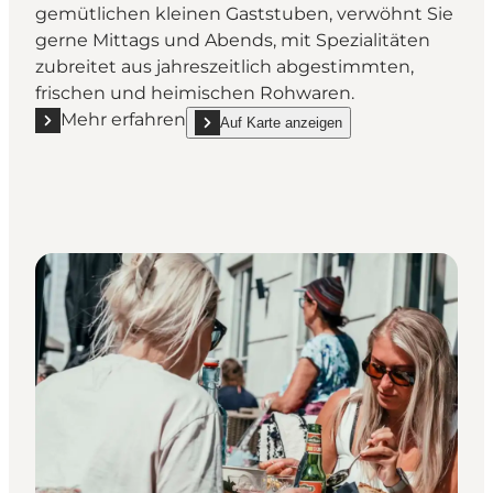
gemütlichen kleinen Gaststuben, verwöhnt Sie
gerne Mittags und Abends, mit Spezialitäten
zubreitet aus jahreszeitlich abgestimmten,
frischen und heimischen Rohwaren.
Mehr erfahren
Auf Karte anzeigen
Mehr erfahren "Restaurant Møllehuset"
show Restaurant Møllehuset on_map