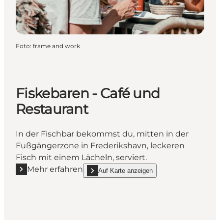
Foto
:
frame and work
Fiskebaren - Café und
Restaurant
In der Fischbar bekommst du, mitten in der
Fußgängerzone in Frederikshavn, leckeren
Fisch mit einem Lächeln, serviert.
Mehr erfahren
Auf Karte anzeigen
Mehr erfahren "Fiskebaren - Café und Restaurant"
show Fiskebaren - Café und Restaurant on_m