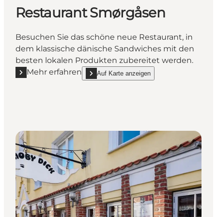
Restaurant Smørgåsen
Besuchen Sie das schöne neue Restaurant, in
dem klassische dänische Sandwiches mit den
besten lokalen Produkten zubereitet werden.
Mehr erfahren
Auf Karte anzeigen
Mehr erfahren "Restaurant Smørgåsen"
show Restaurant Smørgåsen on_map