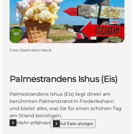
Foto
:
Destination Nord
Palmestrandens Ishus (Eis)
Palmestrandens Ishus (Eis) liegt direkt am
berühmten Palmenstrand in Frederikshavn
und bietet alles, was Sie für einen schönen Tag
am Strand benötigen.
Mehr erfahren
Auf Karte anzeigen
Mehr erfahren "Palmestrandens Ishus (Eis)"
show Palmestrandens Ishus (Eis) on_map