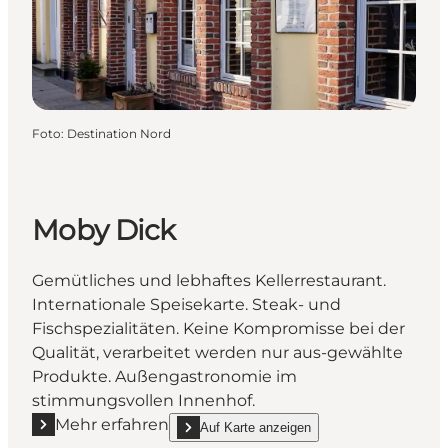
Foto
:
Destination Nord
Moby Dick
Gemütliches und lebhaftes Kellerrestaurant.
Internationale Speisekarte. Steak- und
Fischspezialitäten. Keine Kompromisse bei der
Qualität, verarbeitet werden nur aus-gewählte
Produkte. Außengastronomie im
stimmungsvollen Innenhof.
Mehr erfahren
Auf Karte anzeigen
Mehr erfahren "Moby Dick"
show Moby Dick on_map