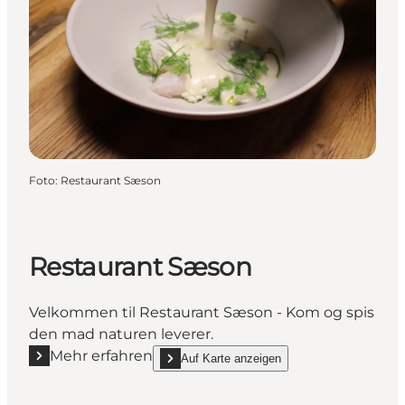
Foto
:
Restaurant Sæson
Restaurant Sæson
Velkommen til Restaurant Sæson - Kom og spis
den mad naturen leverer.
Mehr erfahren
Auf Karte anzeigen
Mehr erfahren "Restaurant Sæson"
show Restaurant Sæson on_map