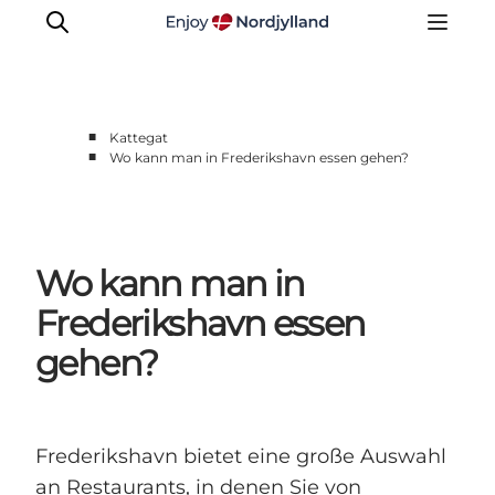
■
Kattegat
■
Wo kann man in Frederikshavn essen gehen?
Erlebnisse
Reiseplanung
Destinationen
Wo kann man in
Guides
Veranstaltungen
Frederikshavn essen
Für Kinder
gehen?
Frederikshavn bietet eine große Auswahl
an Restaurants, in denen Sie von