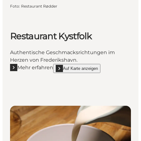
Foto
:
Restaurant Rødder
Restaurant Kystfolk
Authentische Geschmacksrichtungen im
Herzen von Frederikshavn.
Mehr erfahren
Auf Karte anzeigen
Mehr erfahren "Restaurant Kystfolk"
show Restaurant Kystfolk on_map