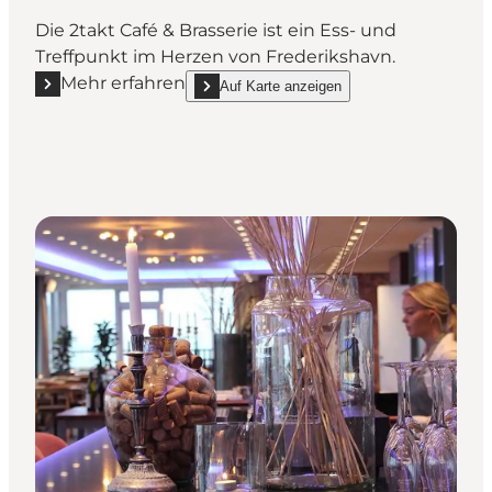
Die 2takt Café & Brasserie ist ein Ess- und
Treffpunkt im Herzen von Frederikshavn.
Mehr erfahren
Auf Karte anzeigen
Mehr erfahren "2takt Café & Brasserie"
show 2takt Café & Brasserie on_map