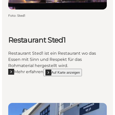
Foto
:
Sted1
Restaurant Sted1
Restaurant Sted1 ist ein Restaurant wo das
Essen mit Sinn und Respekt für das
Rohmaterial hergestellt wird.
Mehr erfahren
Auf Karte anzeigen
Mehr erfahren "Restaurant Sted1"
show Restaurant Sted1 on_map