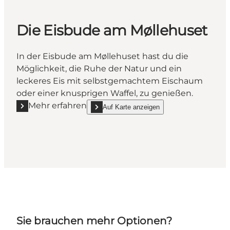
Die Eisbude am Møllehuset
In der Eisbude am Møllehuset hast du die
Möglichkeit, die Ruhe der Natur und ein
leckeres Eis mit selbstgemachtem Eischaum
oder einer knusprigen Waffel, zu genießen.
Mehr erfahren
Auf Karte anzeigen
Mehr erfahren "Die Eisbude am Møllehuset"
show Die Eisbude am Møllehuset on_map
Sie brauchen mehr Optionen?