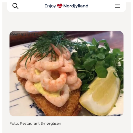
Restaurants
Erlebnisse
Reiseplanung
Destinationen
Guides
Veranstaltungen
Für Kinder
Foto
:
Restaurant Smørgåsen