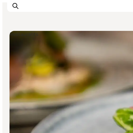
Restaurants
Erlebnisse
Reiseplanung
Destinationen
Guides
Veranstaltungen
Für Kinder