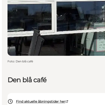
Foto
:
Den blå café
Den blå café
Find aktuelle åbningstider her