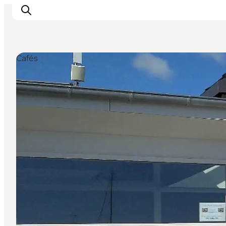
Cafés
Erlebnisse
Reiseplanung
Destinationen
Guides
Veranstaltungen
Für Kinder