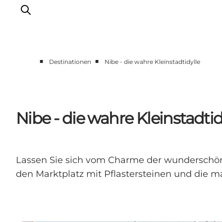
■
■
Destinationen
Nibe - die wahre Kleinstadtidylle
Destinationen
Læsø
Kattegat
Nibe - die wahre Kleinstadtid
Aalborg
Skagen
Lassen Sie sich vom Charme der wunderschön
den Marktplatz mit Pflastersteinen und die