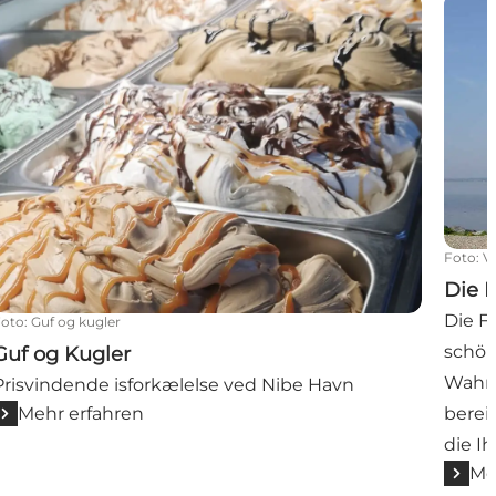
Guf og Kugler
Die Fj
Foto
:
V
Die F
Die F
Foto
:
Guf og kugler
schön
Guf og Kugler
Wahrz
Prisvindende isforkælelse ved Nibe Havn
berei
Mehr erfahren
die I
Me