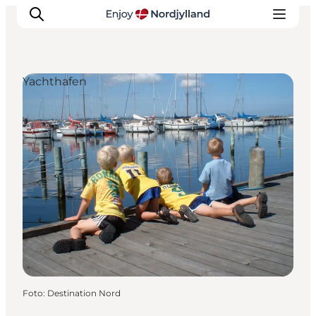
Yachthafen
Erlebnisse
Reiseplanung
Destinationen
Guides
Veranstaltungen
Für Kinder
Foto
:
Destination Nord