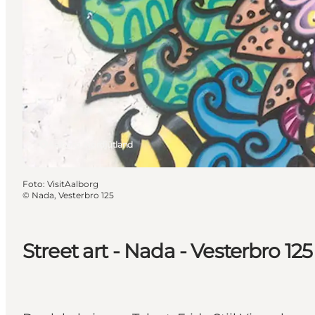
Aalborg, Nordjütland
Foto
:
VisitAalborg
©
Nada, Vesterbro 125
Street art - Nada - Vesterbro 125