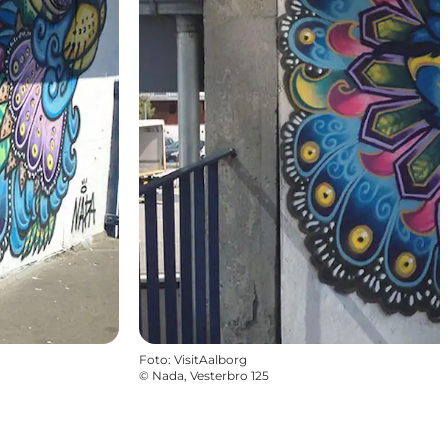
Foto
:
VisitAalborg
©
Nada, Vesterbro 125