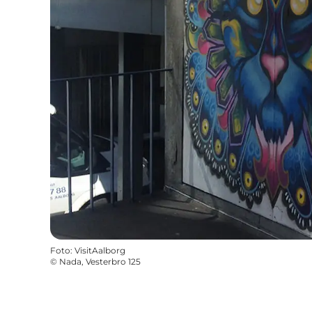
Foto
:
VisitAalborg
©
Nada, Vesterbro 125