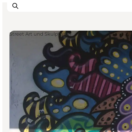
Street Art und Skulpturen
Erlebnisse
Reiseplanung
Destinationen
Guides
Veranstaltungen
Für Kinder