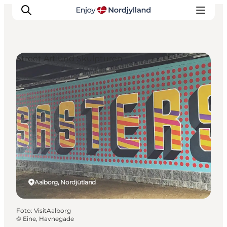
Street Art und Skulpturen
Erlebnisse
Reiseplanung
Destinationen
Guides
Veranstaltungen
Für Kinder
Aalborg, Nordjütland
Foto
:
VisitAalborg
©
Eine, Havnegade