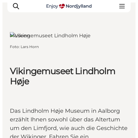
Nørresundby, Nordjütland
Museen
Foto
:
Lars Horn
Erlebnisse
Reiseplanung
Destinationen
Vikingemuseet Lindholm
Guides
Høje
Veranstaltungen
Für Kinder
Das Lindholm Høje Museum in Aalborg
erzählt Ihnen sowohl über das Altertum
um den Limfjord, wie auch die Geschichte
der Wikinger. Fahren Sie ein