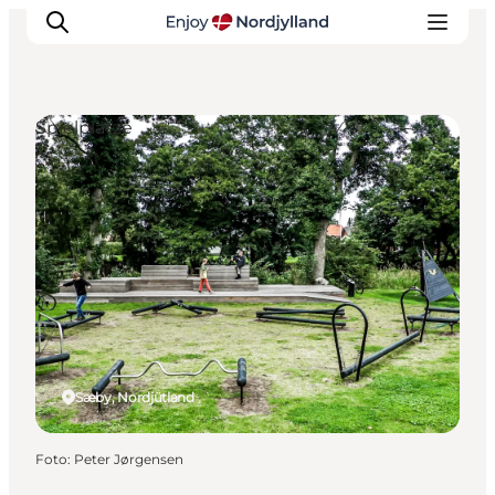
Spielplätze
Erlebnisse
Reiseplanung
Destinationen
Guides
Veranstaltungen
Für Kinder
Sæby, Nordjütland
Foto
:
Peter Jørgensen