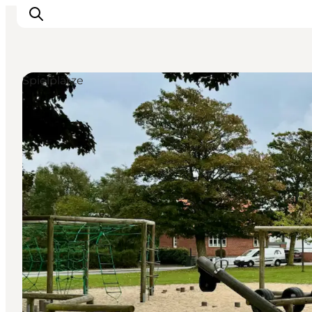
Spielplätze
Erlebnisse
Reiseplanung
Destinationen
Guides
Veranstaltungen
Für Kinder