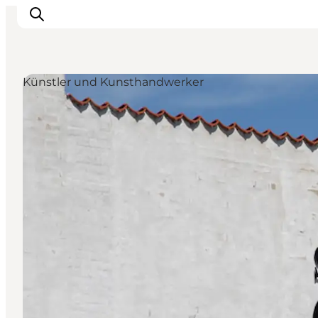
Künstler und Kunsthandwerker
Erlebnisse
Reiseplanung
Destinationen
Guides
Veranstaltungen
Für Kinder