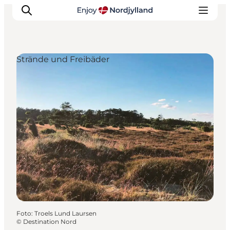
Strände und Freibäder
Erlebnisse
Reiseplanung
Destinationen
Guides
Veranstaltungen
Für Kinder
Foto
:
Troels Lund Laursen
©
Destination Nord