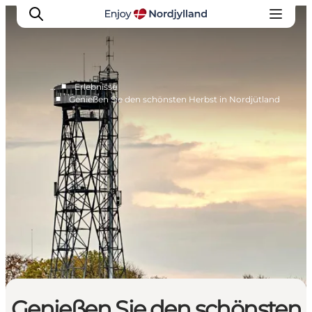
■
…
Erlebnisse
■
Genießen Sie den schönsten Herbst in Nordjütland
Erlebnisse
Reiseplanung
Destinationen
Guides
Veranstaltungen
Für Kinder
Genießen Sie den schönsten