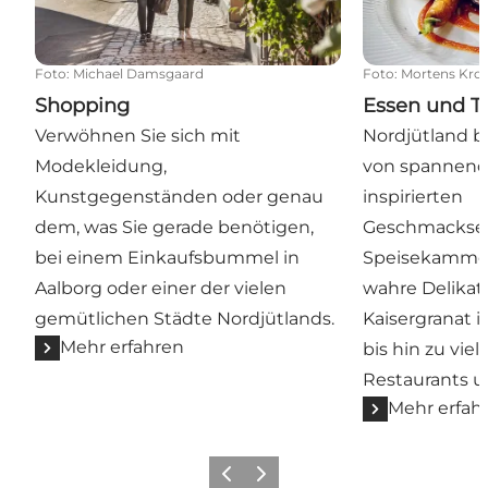
Foto
:
Michael Damsgaard
Foto
:
Mortens Kro
Shopping
Essen und T
Verwöhnen Sie sich mit
Nordjütland b
Modekleidung,
von spannend
Kunstgegenständen oder genau
inspirierten
dem, was Sie gerade benötigen,
Geschmackser
bei einem Einkaufsbummel in
Speisekammer
Aalborg oder einer der vielen
wahre Delikat
gemütlichen Städte Nordjütlands.
Kaisergranat 
Mehr erfahren
bis hin zu vie
Restaurants u
Mehr erfah
Zurück
Weiter