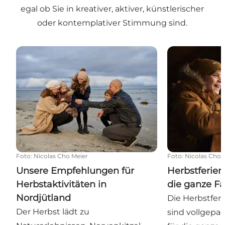
egal ob Sie in kreativer, aktiver, künstlerischer
oder kontemplativer Stimmung sind.
Unsere Empfehlungen für Herbstaktivitäten in Nor
Herbstferien i
Foto
:
Nicolas Cho Meier
Foto
:
Nicolas Cho 
Unsere Empfehlungen für
Herbstferien
Herbstaktivitäten in
die ganze Fa
Nordjütland
Die Herbstferi
Der Herbst lädt zu
sind vollgepac