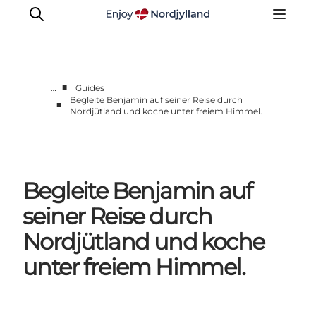
■
…
Guides
Begleite Benjamin auf seiner Reise durch
■
Nordjütland und koche unter freiem Himmel.
Erlebnisse
Reiseplanung
Destinationen
Guides
Begleite Benjamin auf
Veranstaltungen
seiner Reise durch
Für Kinder
Nordjütland und koche
unter freiem Himmel.