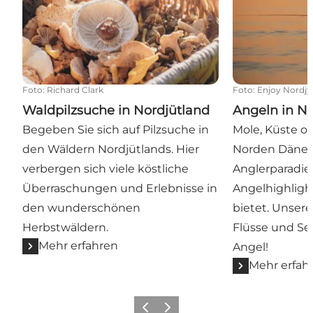
Foto
:
Richard Clark
Foto
:
Enjoy Nordjy
Waldpilzsuche in Nordjütland
Angeln in N
Begeben Sie sich auf Pilzsuche in
Mole, Küste o
den Wäldern Nordjütlands. Hier
Norden Dänema
verbergen sich viele köstliche
Anglerparadie
Überraschungen und Erlebnisse in
Angelhighlight
den wunderschönen
bietet. Unsere
Herbstwäldern.
Flüsse und Se
Mehr erfahren
Angel!
Mehr erfah
Zurück
Weiter