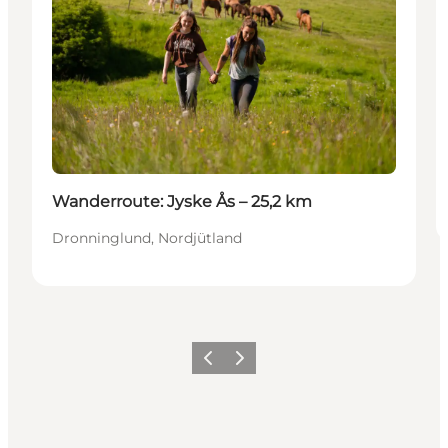
Wanderroute: Jyske Ås – 25,2 km
Dronninglund, Nordjütland
Zurück
Weiter