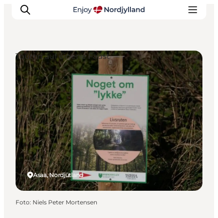
Touren auf eigene Faust
Erlebnisse
Reiseplanung
Destinationen
Guides
Veranstaltungen
Für Kinder
Asaa, Nordjütland
Foto
:
Niels Peter Mortensen