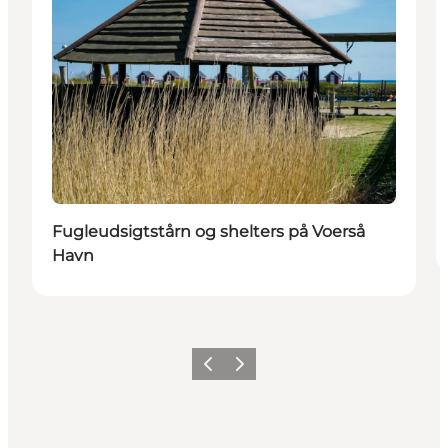
Fugleudsigtstårn og shelters på Voerså
Havn
Zurück
Weiter