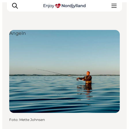
Angeln
Erlebnisse
Reiseplanung
Destinationen
Guides
Veranstaltungen
Für Kinder
Foto
:
Mette Johnsen