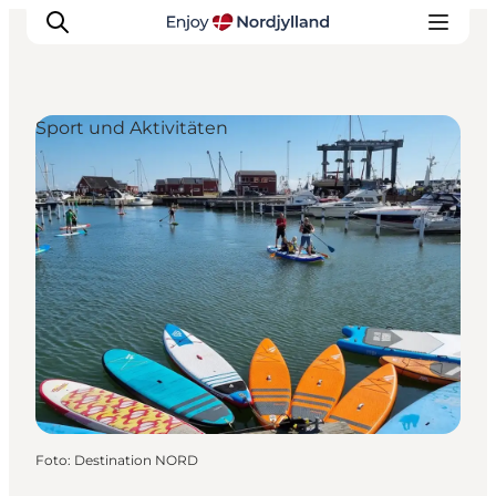
Sport und Aktivitäten
Erlebnisse
Reiseplanung
Destinationen
Guides
Veranstaltungen
Für Kinder
Foto
:
Destination NORD