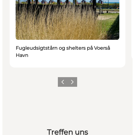
Fugleudsigtstårn og shelters på Voerså
Havn
Zurück
Weiter
Treffen uns