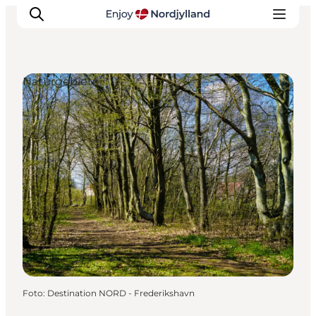
Naturgebiete
Erlebnisse
Reiseplanung
Destinationen
Guides
Veranstaltungen
Für Kinder
Foto
:
Destination NORD - Frederikshavn