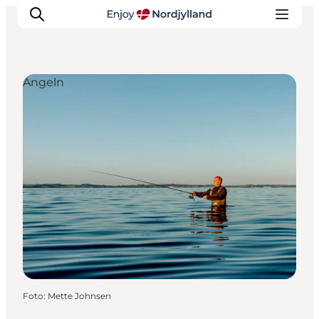
Angeln
Erlebnisse
Reiseplanung
Destinationen
Guides
Veranstaltungen
Für Kinder
Foto
:
Mette Johnsen