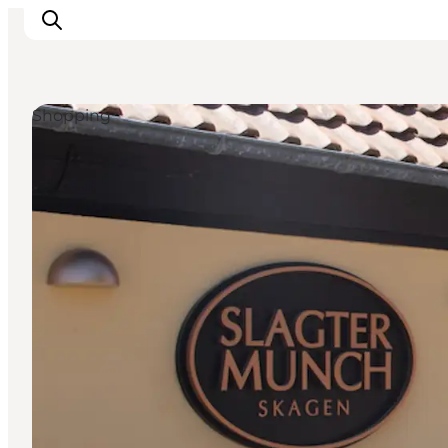
Shopping
Erlebnisse
Reiseplanung
Destinationen
Guides
Veranstaltungen
Für Kinder