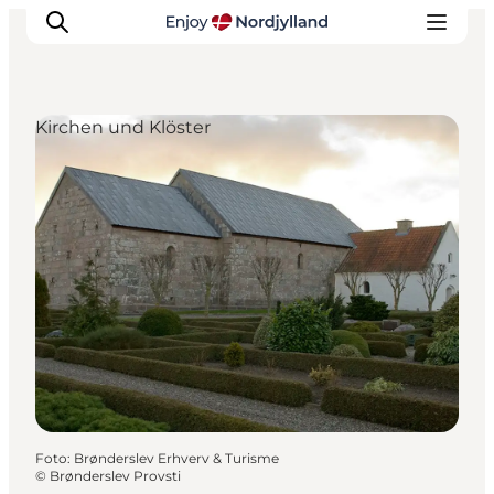
Kirchen und Klöster
Erlebnisse
Reiseplanung
Destinationen
Guides
Veranstaltungen
Für Kinder
Foto
:
Brønderslev Erhverv & Turisme
©
Brønderslev Provsti