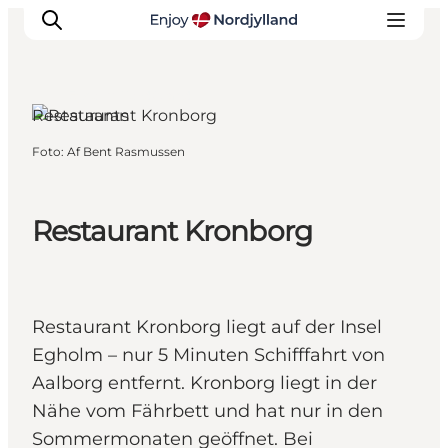
Egholm, Nordjütland
Restaurants
Foto
:
Af Bent Rasmussen
Erlebnisse
Reiseplanung
Destinationen
Restaurant Kronborg
Guides
Veranstaltungen
Für Kinder
Restaurant Kronborg liegt auf der Insel
Egholm – nur 5 Minuten Schifffahrt von
Aalborg entfernt. Kronborg liegt in der
Nähe vom Fährbett und hat nur in den
Sommermonaten geöffnet. Bei