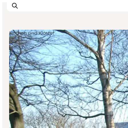
Kirchen und Klöster
Erlebnisse
Reiseplanung
Destinationen
Guides
Veranstaltungen
Für Kinder