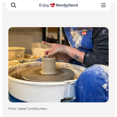
Künstler und Kunsthandwerker
Erlebnisse
Reiseplanung
Destinationen
Guides
Veranstaltungen
Für Kinder
Foto
:
Læsø Turistbureau