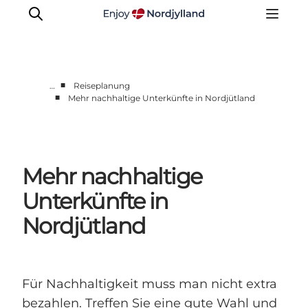
■
…
Reiseplanung
■
Mehr nachhaltige Unterkünfte in Nordjütland
Erlebnisse
Reiseplanung
Destinationen
Mehr nachhaltige
Guides
Veranstaltungen
Unterkünfte in
Für Kinder
Nordjütland
Für Nachhaltigkeit muss man nicht extra
bezahlen. Treffen Sie eine gute Wahl und