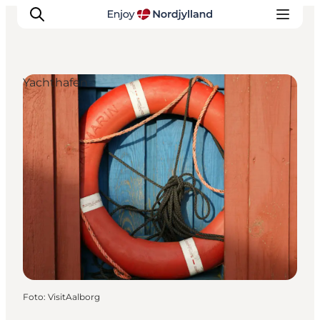
Yachthafen
Erlebnisse
Reiseplanung
Destinationen
Guides
Veranstaltungen
Für Kinder
Foto
:
VisitAalborg