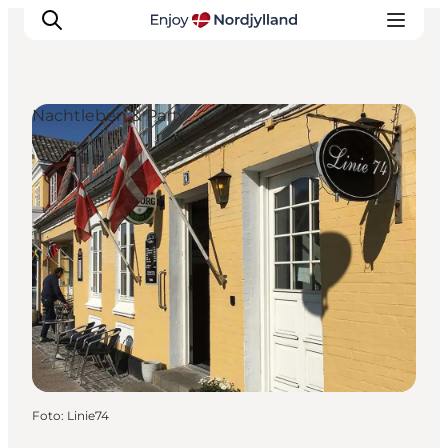
Nachtleben & Party
Erlebnisse
Reiseplanung
Destinationen
Guides
Veranstaltungen
Für Kinder
Foto
:
Linie74