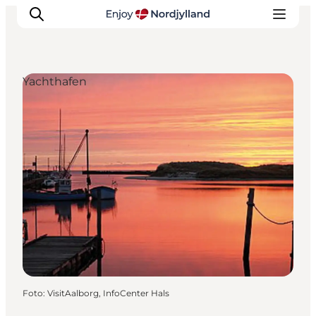
Yachthafen
Erlebnisse
Reiseplanung
Destinationen
Guides
Veranstaltungen
Für Kinder
Foto
:
VisitAalborg, InfoCenter Hals