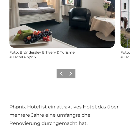
Foto
:
Brønderslev Erhverv & Turisme
Foto
:
©
Hotel Phønix
©
Hote
Zurück
Weiter
Phønix Hotel ist ein attraktives Hotel, das über
mehrere Jahre eine umfangreiche
Renovierung durchgemacht hat.