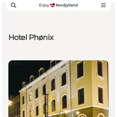
Hotel Phønix
Erlebnisse
Reiseplanung
Destinationen
Hotels
Guides
Veranstaltungen
Für Kinder