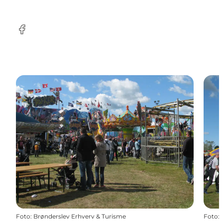
Facebook
Foto
:
Brønderslev Erhverv & Turisme
Foto
: