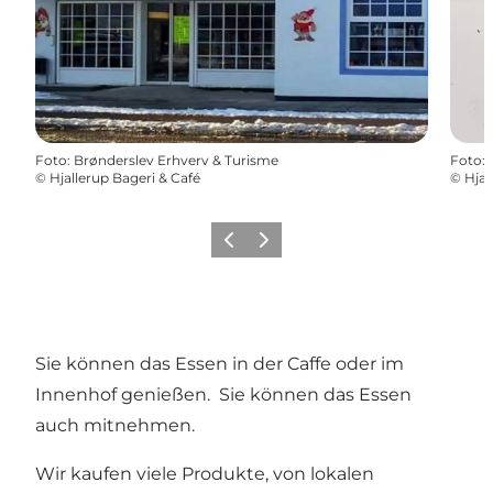
Foto
:
Brønderslev Erhverv & Turisme
Foto
:
©
Hjallerup Bageri & Café
©
Hjal
Zurück
Weiter
Sie können das Essen in der Caffe oder im
Innenhof genießen. Sie können das Essen
auch mitnehmen.
Wir kaufen viele Produkte, von lokalen