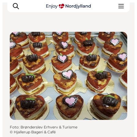
Cafés
Erlebnisse
Reiseplanung
Destinationen
Guides
Veranstaltungen
Für Kinder
Foto
:
Brønderslev Erhverv & Turisme
©
Hjallerup Bageri & Café