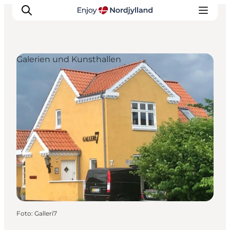
Galerien und Kunsthallen
Erlebnisse
Reiseplanung
Destinationen
Guides
Veranstaltungen
Für Kinder
Foto
:
Galleri7