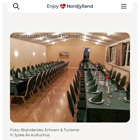
Kulturhäuser / Musikbühnen
Erlebnisse
Reiseplanung
Destinationen
Guides
Veranstaltungen
Für Kinder
Foto
:
Brønderslev Erhverv & Turisme
©
Jyske Ås Kulturhus