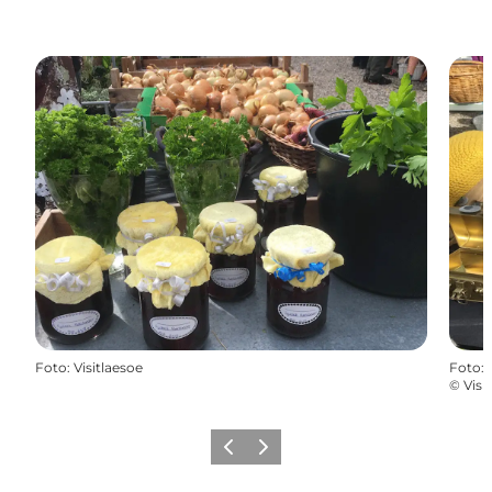
Foto
:
Visitlaesoe
Foto
:
©
Visi
Zurück
Weiter