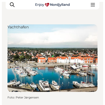
Yachthafen
Erlebnisse
Reiseplanung
Destinationen
Guides
Veranstaltungen
Für Kinder
Foto
:
Peter Jørgensen