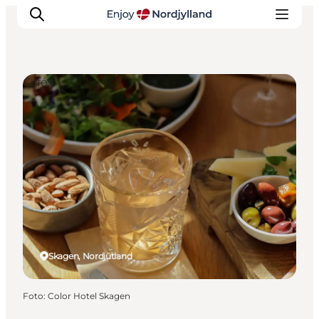
Cafés
Erlebnisse
Reiseplanung
Destinationen
Guides
Veranstaltungen
Für Kinder
Skagen, Nordjütland
Foto
:
Color Hotel Skagen