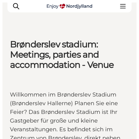
Brønderslev stadium:
Erlebnisse
Meetings, parties and
Reiseplanung
accommodation - Venue
Destinationen
Guides
Veranstaltungen
Willkommen im Brønderslev Stadium
Für Kinder
(Brønderslev Hallerne) Planen Sie eine
Feier? Das Brønderslev Stadium ist Ihr
Gastgeber für große und kleine
Veranstaltungen. Es befindet sich im
Zentrum von Brønderslev, direkt neben