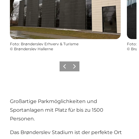
Foto
:
Brønderslev Erhverv & Turisme
Foto
:
©
Brønderslev Hallerne
©
Brøn
Zurück
Weiter
Großartige Parkmöglichkeiten und
Sportanlagen mit Platz für bis zu 1500
Personen.
Das Brønderslev Stadium ist der perfekte Ort