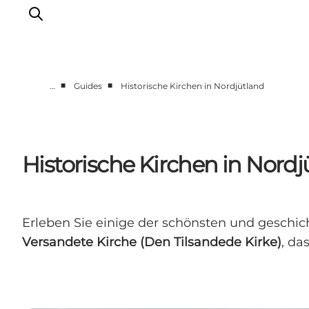
■
■
…
Guides
Historische Kirchen in Nordjütland
Erlebnisse
Reiseplanung
Destinationen
Historische Kirchen in Nordj
Guides
Veranstaltungen
Für Kinder
Erleben Sie einige der schönsten und geschic
Versandete Kirche (Den Tilsandede Kirke)
, da