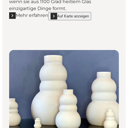
wenn sie aus 1100 Grad heißem Glas
einzigartige Dinge formt.
Mehr erfahren
Auf Karte anzeigen
Mehr erfahren "Sæby Glaspusteri"
show Sæby Glaspusteri on_map