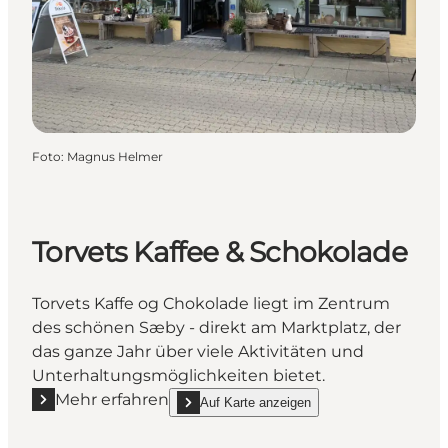
Foto
:
Magnus Helmer
Torvets Kaffee & Schokolade
Torvets Kaffe og Chokolade liegt im Zentrum
des schönen Sæby - direkt am Marktplatz, der
das ganze Jahr über viele Aktivitäten und
Unterhaltungsmöglichkeiten bietet.
Mehr erfahren
Auf Karte anzeigen
Mehr erfahren "Torvets Kaffee & Schokolade"
show Torvets Kaffee & Schokolade on_map