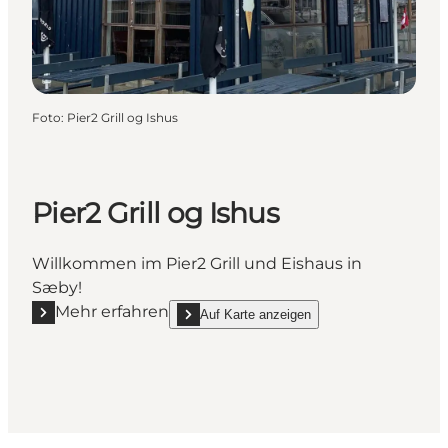
Foto
:
Pier2 Grill og Ishus
Pier2 Grill og Ishus
Willkommen im Pier2 Grill und Eishaus in
Sæby!
Mehr erfahren
Auf Karte anzeigen
Mehr erfahren "Pier2 Grill og Ishus"
show Pier2 Grill og Ishus on_map