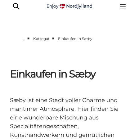
■
■
…
Kattegat
Einkaufen in Sæby
Destinationen
Læsø
Kattegat
Einkaufen in Sæby
Aalborg
Skagen
Sæby ist eine Stadt voller Charme und
maritimer Atmosphäre. Hier finden Sie
eine wunderbare Mischung aus
Spezialitätengeschäften,
Kunsthandwerkern und gemütlichen