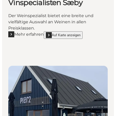
Vinspecialisten Sæby
Der Weinspezialist bietet eine breite und
vielfältige Auswahl an Weinen in allen
Preisklassen.
Mehr erfahren
Auf Karte anzeigen
Mehr erfahren "Vinspecialisten Sæby"
show Vinspecialisten Sæby on_map