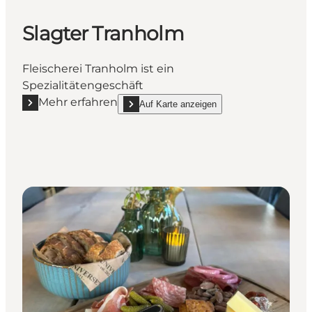
Slagter Tranholm
Fleischerei Tranholm ist ein
Spezialitätengeschäft
Mehr erfahren
Auf Karte anzeigen
Mehr erfahren "Slagter Tranholm"
show Slagter Tranholm on_map