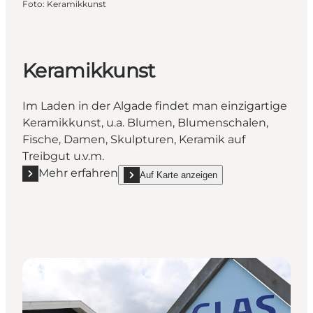
Foto
:
Keramikkunst
Keramikkunst
Im Laden in der Algade findet man einzigartige
Keramikkunst, u.a. Blumen, Blumenschalen,
Fische, Damen, Skulpturen, Keramik auf
Treibgut u.v.m.
Mehr erfahren
Auf Karte anzeigen
Mehr erfahren "Keramikkunst"
show Keramikkunst on_map