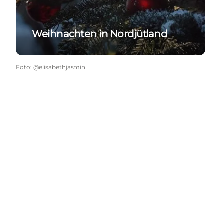
Weihnachten in Nordjütland
Foto
:
@elisabethjasmin
Treffen uns