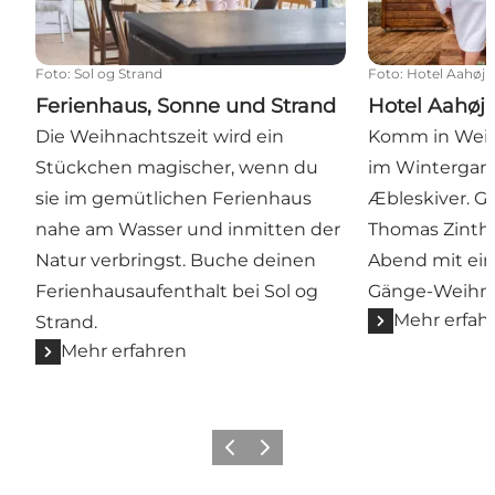
Foto
:
Sol og Strand
Foto
:
Hotel Aahøj
Ferienhaus, Sonne und Strand
Hotel Aahøj
Die Weihnachtszeit wird ein
Komm in Wei
Stückchen magischer, wenn du
im Wintergar
sie im gemütlichen Ferienhaus
Æbleskiver. G
nahe am Wasser und inmitten der
Thomas Zinth
Natur verbringst. Buche deinen
Abend mit ein
Ferienhausaufenthalt bei Sol og
Gänge-Weihn
Mehr erfah
Strand.
Mehr erfahren
Zurück
Weiter