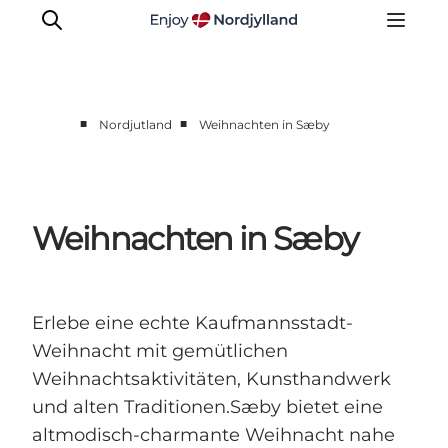
■
■
Nordjutland
Weihnachten in Sæby
Erlebnisse
Reiseplanung
Destinationen
Weihnachten in Sæby
Guides
Veranstaltungen
Für Kinder
Erlebe eine echte Kaufmannsstadt-
Weihnacht mit gemütlichen
Weihnachtsaktivitäten, Kunsthandwerk
und alten Traditionen.Sæby bietet eine
altmodisch-charmante Weihnacht nahe