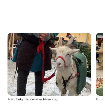
Foto
:
Sæby Handelsstandsforening
Foto
: