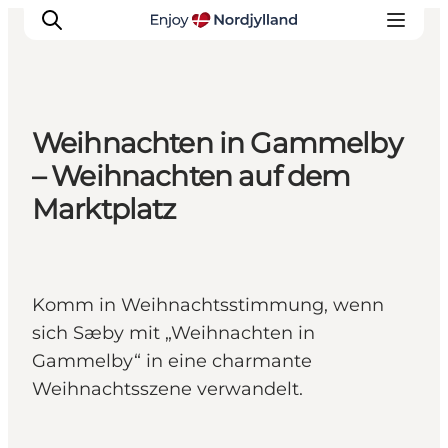
Weihnachten in Gammelby
Erlebnisse
– Weihnachten auf dem
Reiseplanung
Marktplatz
Destinationen
Guides
Veranstaltungen
Komm in Weihnachtsstimmung, wenn
Für Kinder
sich Sæby mit „Weihnachten in
Gammelby“ in eine charmante
Weihnachtsszene verwandelt.